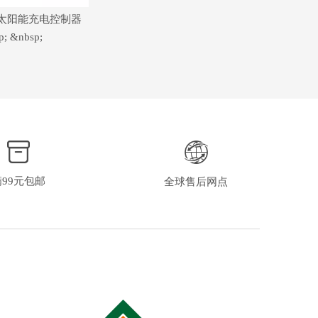
0A 太阳能充电控制器
p; &nbsp;
满99元包邮
全球售后网点