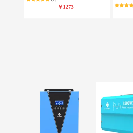
￥
1273