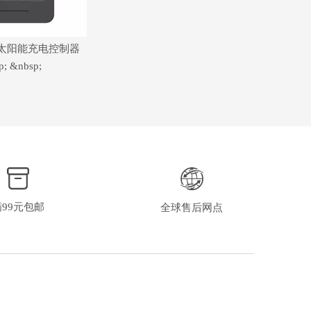
0A 太阳能充电控制器
p; &nbsp;
满99元包邮
全球售后网点