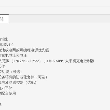
述
波输出
因数1.0
电池或电网的可编程电源优先级
调充电电流和电压
范围（120Vdc-500Vdc），110A MPPT太阳能充电控制器
工作
监控功能（可选）
恶劣环境的防老化套件（可选）
米线的液晶遥控器（选配）
电力互补
池配合使用
数