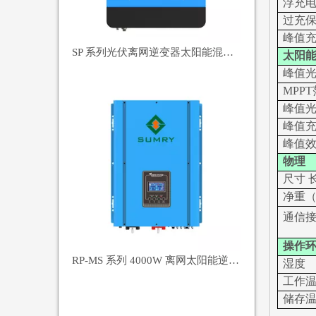
浮充
过充
峰值
SP 系列光伏离网逆变器太阳能混合逆变器4000VA
太阳
峰值
MPP
峰值
峰值
峰值
物理
尺寸
净重
通信
操作
RP-MS 系列 4000W 离网太阳能逆变器 纯正弦波逆变器
湿度
工作
储存