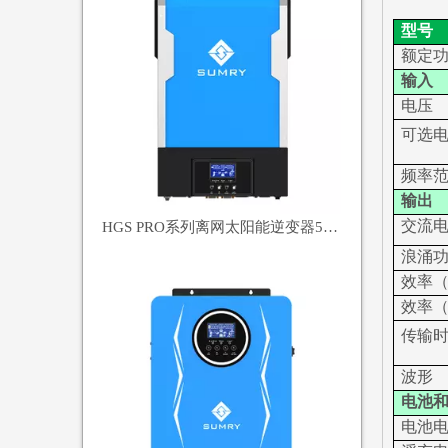
型号
额定
输入
电压
可选
频率
输出
交流
HGS PRO系列离网太阳能逆变器5500W
浪涌
效率
效率
传输
波形
电池
电池