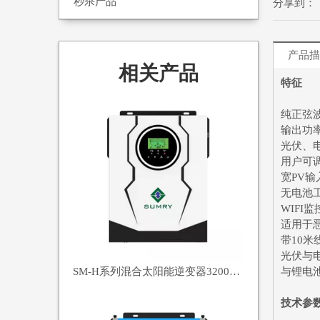
秒杀产品
分享到：
产品描
相关产品
特征
纯正弦
输出功率
光伏、
用户可
宽PV输入
无电池
WIFI
适用于
带10
光伏与
SM-H系列混合太阳能逆变器3200VA/3000W
与锂电
技术参