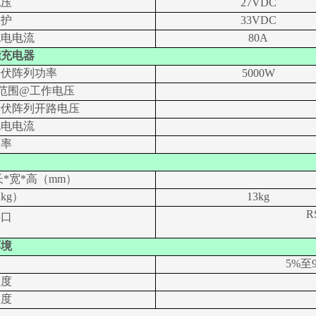
电压
27VDC
保护
33VDC
充电电流
80A
能充电器
光伏阵列功率
5000W
T范围@工作电压
光伏阵列开路电压
充电电流
效率
长
*宽*高（mm）
（
kg）
13kg
R
接口
环境
5%至
温度
温度